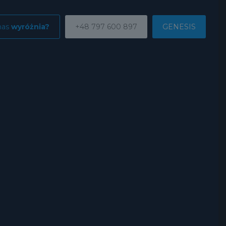
nas
wyróżnia?
+48 797 600 897
GENESIS