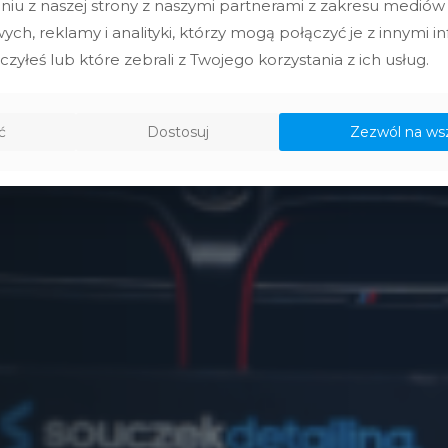
niu z naszej strony z naszymi partnerami z zakresu mediów
ch, reklamy i analityki, którzy mogą połączyć je z innymi i
czyłeś lub które zebrali z Twojego korzystania z ich usług.
ć
Dostosuj
Zezwól na ws