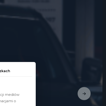
czkach
kcji mediów
macjami o