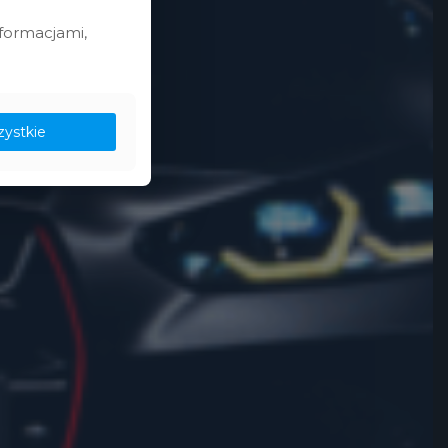
nformacjami,
zystkie