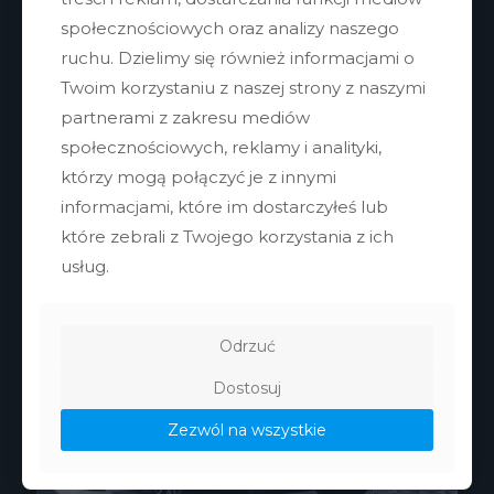
społecznościowych oraz analizy naszego
ruchu. Dzielimy się również informacjami o
Twoim korzystaniu z naszej strony z naszymi
partnerami z zakresu mediów
społecznościowych, reklamy i analityki,
którzy mogą połączyć je z innymi
informacjami, które im dostarczyłeś lub
które zebrali z Twojego korzystania z ich
Inne nasze realizacje
usług.
Odrzuć
Dostosuj
Zezwól na wszystkie