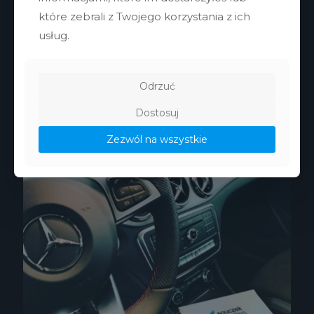
które zebrali z Twojego korzystania z ich
usług.
Odrzuć
Dostosuj
Helikopter
Zezwól na wszystkie