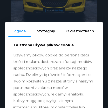
Zgoda
Szczegóły
O ciasteczkach
Ta strona używa plików cookie
Używamy plików cookie do personalizacji
treści i reklam, dostarczania funkcji mediów
społecznościowych oraz analizy naszego
Inne nasze realizacje
ruchu. Dzielimy się również informacjami o
Twoim korzystaniu z naszej strony z naszymi
partnerami z zakresu mediów
społecznościowych, reklamy i analityki,
którzy mogą połączyć je z innymi
informacjami, które im dostarczyłeś lub