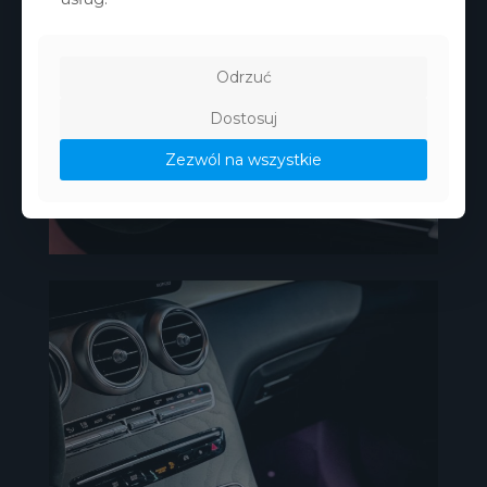
Odrzuć
Dostosuj
Zezwól na wszystkie