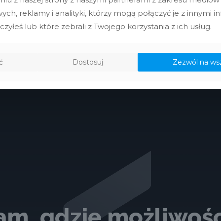
ch, reklamy i analityki, którzy mogą połączyć je z innymi i
Toyota Rav4
czyłeś lub które zebrali z Twojego korzystania z ich usług.
Poprzednia strona
1
2
ć
Dostosuj
Zezwól na ws
am, gdzie możliwośc