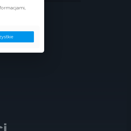
nformacjami,
zystkie
i