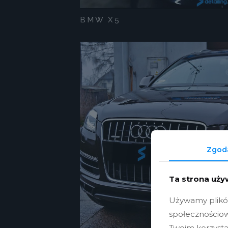
BMW X5
Zgod
Ta strona uży
Używamy plików 
społecznościow
Twoim korzysta