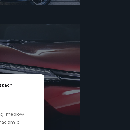
czkach
kcji mediów
macjami o