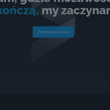
kończą,
my zaczynam
Zarezerwuj wizytę