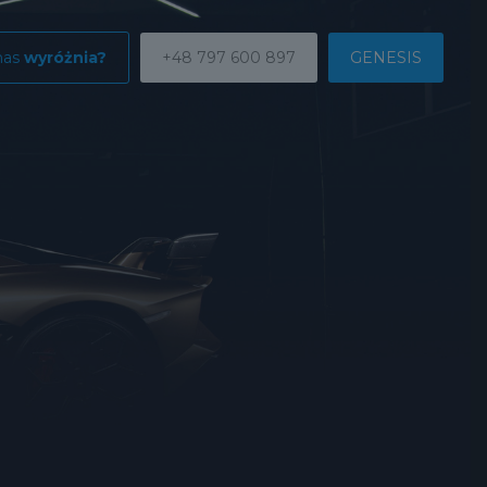
nas
wyróżnia?
+48 797 600 897
GENESIS